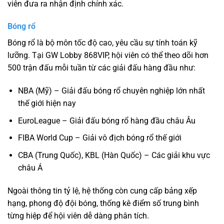
viên đưa ra nhận định chính xác.
Bóng rổ
Bóng rổ là bộ môn tốc độ cao, yêu cầu sự tính toán kỹ
lưỡng. Tại GW Lobby 868VIP, hội viên có thể theo dõi hơn
500 trận đấu mỗi tuần từ các giải đấu hàng đầu như:
NBA (Mỹ) – Giải đấu bóng rổ chuyên nghiệp lớn nhất
thế giới hiện nay
EuroLeague – Giải đấu bóng rổ hàng đầu châu Âu
FIBA World Cup – Giải vô địch bóng rổ thế giới
CBA (Trung Quốc), KBL (Hàn Quốc) – Các giải khu vực
châu Á
Ngoài thông tin tỷ lệ, hệ thống còn cung cấp bảng xếp
hạng, phong độ đội bóng, thống kê điểm số trung bình
từng hiệp để hội viên dễ dàng phân tích.