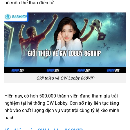
bộ môn thể thao điện tử.
Giới thiệu về GW Lobby 868VIP
Hiện nay, có hơn 500.000 thành viên đang tham gia trải
nghiệm tại hệ thống GW Lobby. Con số này liên tục tăng
nhờ vào chất lượng dịch vụ vượt trội cùng tỷ lệ kèo minh
bạch.