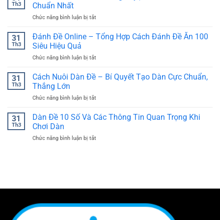
Lô
Th3
Chuẩn Nhất
Là
ở
Chức năng bình luận bị tắt
Gì?
Đánh
Soi
Lô
Đánh Đề Online – Tổng Hợp Cách Đánh Đề Ăn 100
Cầu
31
Online
Bạch
Th3
Siêu Hiệu Quả
Và
Thủ
ở
Chức năng bình luận bị tắt
Những
Với
Đánh
Tuyệt
Thông
Đề
Cách Nuôi Dàn Đề – Bí Quyết Tạo Dàn Cực Chuẩn,
Chiêu
31
Tin
Online
Đoán
Th3
Thắng Lớn
Quan
–
Số
Trọng
ở
Chức năng bình luận bị tắt
Tổng
Chuẩn
Cách
Hợp
Nhất
Nuôi
Dàn Đề 10 Số Và Các Thông Tin Quan Trọng Khi
Cách
31
Dàn
Đánh
Th3
Chơi Dàn
Đề
Đề
ở
Chức năng bình luận bị tắt
–
Ăn
Dàn
Bí
100
Đề
Quyết
Siêu
10
Tạo
Hiệu
Số
Dàn
Quả
Và
Cực
Các
Chuẩn,
Thông
Thắng
Tin
Lớn
Quan