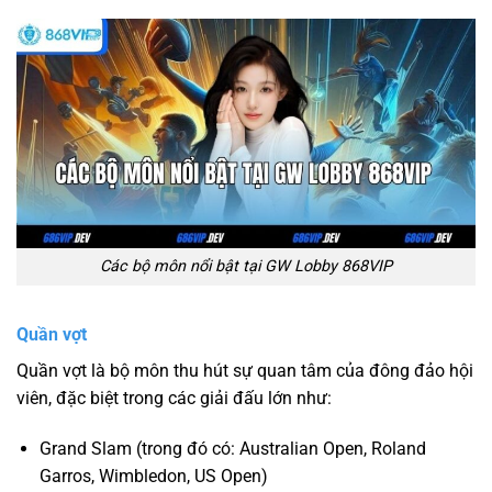
Các bộ môn nổi bật tại GW Lobby 868VIP
Quần vợt
Quần vợt là bộ môn thu hút sự quan tâm của đông đảo hội
viên, đặc biệt trong các giải đấu lớn như:
Grand Slam (trong đó có: Australian Open, Roland
Garros, Wimbledon, US Open)