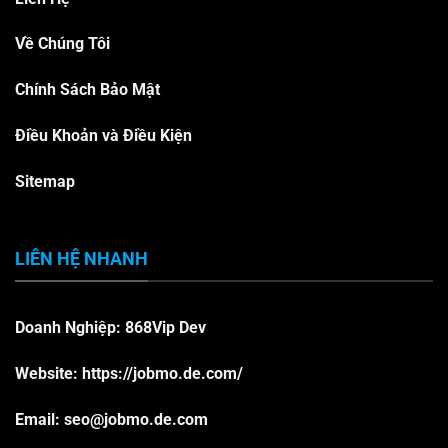
Về Chúng Tôi
Chính Sách Bảo Mật
Điều Khoản và Điều Kiện
Sitemap
LIÊN HỆ NHANH
Doanh Nghiệp:
868Vip Dev
Website:
https://jobmo.de.com/
Email:
seo@jobmo.de.com