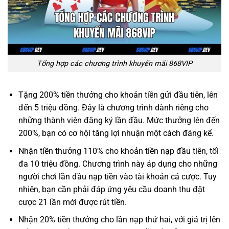
Tổng hợp các chương trình khuyến mãi 868VIP
Tặng 200% tiền thưởng cho khoản tiền gửi đầu tiên, lên
đến 5 triệu đồng. Đây là chương trình dành riêng cho
những thành viên đăng ký lần đầu. Mức thưởng lên đến
200%, bạn có cơ hội tăng lợi nhuận một cách đáng kể.
Nhận tiền thưởng 110% cho khoản tiền nạp đầu tiên, tối
đa 10 triệu đồng. Chương trình này áp dụng cho những
người chơi lần đầu nạp tiền vào tài khoản cá cược. Tuy
nhiên, bạn cần phải đáp ứng yêu cầu doanh thu đặt
cược 21 lần mới được rút tiền.
Nhận 20% tiền thưởng cho lần nạp thứ hai, với giá trị lên