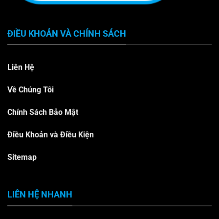
ĐIỀU KHOẢN VÀ CHÍNH SÁCH
Liên Hệ
Về Chúng Tôi
Chính Sách Bảo Mật
Điều Khoản và Điều Kiện
Sitemap
LIÊN HỆ NHANH