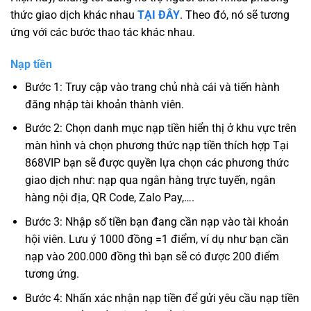
thức giao dịch khác nhau
TẠI ĐÂY
. Theo đó, nó sẽ tương
ứng với các bước thao tác khác nhau.
Nạp tiền
Bước 1: Truy cập vào trang chủ nhà cái và tiến hành
đăng nhập tài khoản thành viên.
Bước 2: Chọn danh mục nạp tiền hiển thị ở khu vực trên
màn hình và chọn phương thức nạp tiền thích hợp Tại
868VIP bạn sẽ được quyền lựa chọn các phương thức
giao dịch như: nạp qua ngân hàng trực tuyến, ngân
hàng nội địa, QR Code, Zalo Pay,….
Bước 3: Nhập số tiền bạn đang cần nạp vào tài khoản
hội viên. Lưu ý 1000 đồng =1 điểm, ví dụ như bạn cần
nạp vào 200.000 đồng thì bạn sẽ có được 200 điểm
tương ứng.
Bước 4: Nhấn xác nhận nạp tiền để gửi yêu cầu nạp tiền