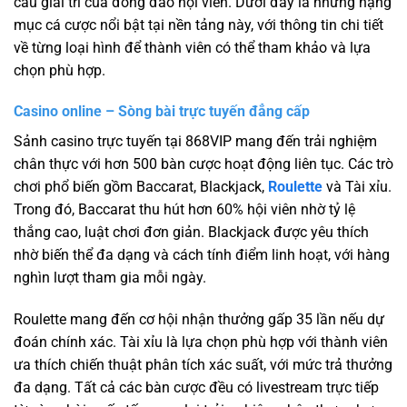
cầu giải trí của đông đảo hội viên. Dưới đây là những hạng
mục cá cược nổi bật tại nền tảng này, với thông tin chi tiết
về từng loại hình để thành viên có thể tham khảo và lựa
chọn phù hợp.
Casino online – Sòng bài trực tuyến đẳng cấp
Sảnh casino trực tuyến tại 868VIP mang đến trải nghiệm
chân thực với hơn 500 bàn cược hoạt động liên tục. Các trò
chơi phổ biến gồm Baccarat, Blackjack,
Roulette
và Tài xỉu.
Trong đó, Baccarat thu hút hơn 60% hội viên nhờ tỷ lệ
thắng cao, luật chơi đơn giản. Blackjack được yêu thích
nhờ biến thể đa dạng và cách tính điểm linh hoạt, với hàng
nghìn lượt tham gia mỗi ngày.
Roulette mang đến cơ hội nhận thưởng gấp 35 lần nếu dự
đoán chính xác. Tài xỉu là lựa chọn phù hợp với thành viên
ưa thích chiến thuật phân tích xác suất, với mức trả thưởng
đa dạng. Tất cả các bàn cược đều có livestream trực tiếp