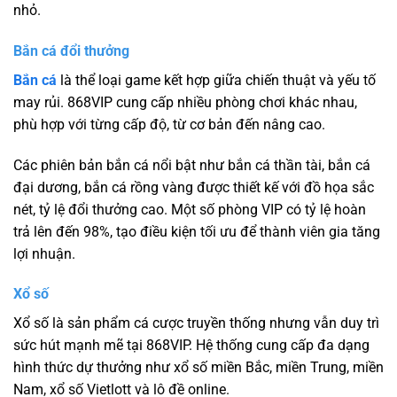
nhỏ.
Bắn cá đổi thưởng
Bắn cá
là thể loại game kết hợp giữa chiến thuật và yếu tố
may rủi. 868VIP cung cấp nhiều phòng chơi khác nhau,
phù hợp với từng cấp độ, từ cơ bản đến nâng cao.
Các phiên bản bắn cá nổi bật như bắn cá thần tài, bắn cá
đại dương, bắn cá rồng vàng được thiết kế với đồ họa sắc
nét, tỷ lệ đổi thưởng cao. Một số phòng VIP có tỷ lệ hoàn
trả lên đến 98%, tạo điều kiện tối ưu để thành viên gia tăng
lợi nhuận.
Xổ số
Xổ số là sản phẩm cá cược truyền thống nhưng vẫn duy trì
sức hút mạnh mẽ tại 868VIP. Hệ thống cung cấp đa dạng
hình thức dự thưởng như xổ số miền Bắc, miền Trung, miền
Nam, xổ số Vietlott và lô đề online.