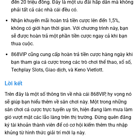
đến 20 triệu đồng. Đây là một ưu đãi hấp dẫn mà không
phải tất cả các nhà cái đều có.
Nhận khuyến mãi hoàn trả tiền cược lên đến 1,5%,
không có giới hạn thời gian. Với chương trình này, bạn
sẽ được hoàn trả một phần tiền cược ngay cả khi bạn
thua cuộc.
868VIP cũng cung cấp hoàn trả tiền cược hàng ngày khi
bạn tham gia cá cược trong các trò chơi thể thao, xổ số,
Techplay Slots, Giao dịch, và Keno Vietlott.
Lời kết
Trên đây là một số thông tin về nhà cái 868VIP, hy vọng nó
sẽ giúp bạn hiểu thêm về sân chơi này. Một trong những
sân chơi cá cược trực tuyến uy tín, hiện đang làm mưa làm
gió vượt mặt các lão làng trên thị trường. Đừng quên đăng
ký tài khoản thành viên để có cơ hội kiếm thêm thu nhập
khủng từ hình thức giải trí mới lạ này.