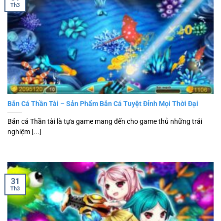
Th3
Bắn Cá Thần Tài – Sản Phẩm Bắn Cá Tuyệt Đỉnh Mọi Thời Đại
Bắn cá Thần tài là tựa game mang đến cho game thủ những trải
nghiệm [...]
31
Th3