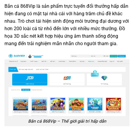
Bắn cá 868Vip là sản phẩm trực tuyến đổi thưởng hấp dẫn
hiện đang có mặt tại nhà cái với hàng trăm chủ đề khác
nhau. Trò chơi tái hiện sinh động môi trường đại dương với
hơn 200 loài cá từ nhỏ đến lớn với nhiều mức thưởng. Đồ
họa 3D sắc nét kết hợp hiệu ứng âm thanh sống động
mang đến trải nghiệm mãn nhãn cho người tham gia.
Bắn cá 868Vip – Thế giới giải trí hấp dẫn