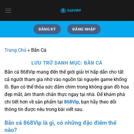
Bỏ
qua
nội
dung
ĐĂNG KÝ
ĐĂNG NHẬP
Trang Chủ
»
Bắn Cá
LƯU TRỮ DANH MỤC:
BẮN CÁ
Bắn cá 868Vip mang đến thế giới giải trí hấp dẫn cho tất
cả người tham gia nhờ vào nguồn tài nguyên game khổng
lồ. Bạn có thể thỏa sức đắm chìm trong không gian đồ họa
đẹp mắt, âm thanh chân thực ngay tại nhà. Để khám phá
chi tiết hơn về sản phẩm tại
868Vip
, bạn hãy theo dõi
thông tin được nêu trong bài viết sau.
Bắn cá 868Vip là gì, có những đặc điểm thế
nào?