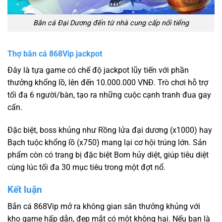
Bắn cá Đại Dương đến từ nhà cung cấp nổi tiếng
Thợ bắn cá 868Vip jackpot
Đây là tựa game có chế độ jackpot lũy tiến với phần
thưởng khổng lồ, lên đến 10.000.000 VNĐ. Trò chơi hỗ trợ
tối đa 6 người/bàn, tạo ra những cuộc cạnh tranh đua gay
cấn.
Đặc biệt, boss khủng như Rồng lửa đại dương (x1000) hay
Bạch tuộc khổng lồ (x750) mang lại cơ hội trúng lớn. Sản
phẩm còn có trang bị đặc biệt Bom hủy diệt, giúp tiêu diệt
cùng lúc tối đa 30 mục tiêu trong một đợt nổ.
Kết luận
Bắn cá 868Vip mở ra không gian săn thưởng khủng với
kho game hấp dẫn, đẹp mắt có một không hai. Nếu bạn là