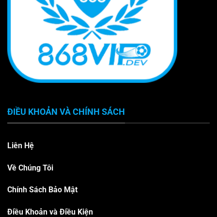
ĐIỀU KHOẢN VÀ CHÍNH SÁCH
Liên Hệ
Về Chúng Tôi
Chính Sách Bảo Mật
Điều Khoản và Điều Kiện