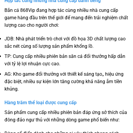
Hợp tác cùng những nhà cung cấp danh tiếng
Bắn cá 868Vip đang hợp tác cùng nhiều nhà cung cấp
game hàng đầu trên thế giới để mang đến trải nghiệm chất
lượng cao cho người chơi:
JDB: Nhà phát triển trò chơi với đồ họa 3D chất lượng cao
sắc nét cùng số lượng sản phẩm khổng lồ.
TP: Cung cấp nhiều phiên bản săn cá đổi thưởng hấp dẫn
với tỷ lệ lợi nhuận cực cao.
AG: Kho game đổi thưởng với thiết kế sáng tạo,, hiệu ứng
đặc biệt, nhiều sự kiện lớn tăng cường khả năng ẵm tiền
khủng.
Hàng trăm thể loại được cung cấp
Sản phẩm cung cấp nhiều phiên bản đáp ứng sở thích của
đông đảo ngư thủ với những dòng game phổ biến như: