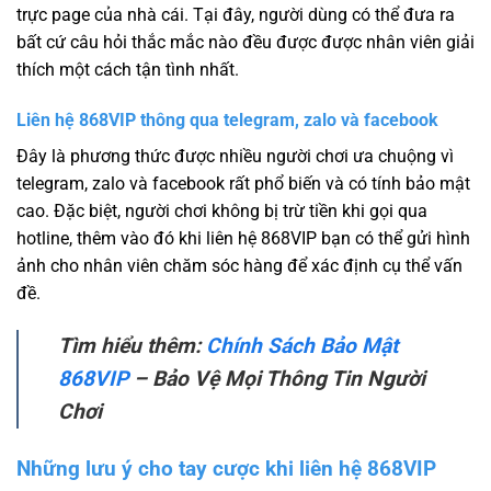
trực page của nhà cái. Tại đây, người dùng có thể đưa ra
bất cứ câu hỏi thắc mắc nào đều được được nhân viên giải
thích một cách tận tình nhất.
Liên hệ 868VIP thông qua telegram, zalo và facebook
Đây là phương thức được nhiều người chơi ưa chuộng vì
telegram, zalo và facebook rất phổ biến và có tính bảo mật
cao. Đặc biệt, người chơi không bị trừ tiền khi gọi qua
hotline, thêm vào đó khi liên hệ 868VIP bạn có thể gửi hình
ảnh cho nhân viên chăm sóc hàng để xác định cụ thể vấn
đề.
Tìm hiểu thêm:
Chính Sách Bảo Mật
868VIP
– Bảo Vệ Mọi Thông Tin Người
Chơi
Những lưu ý cho tay cược khi liên hệ 868VIP