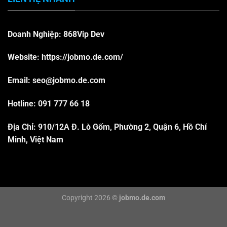
Doanh Nghiệp:
868Vip Dev
Website:
https://jobmo.de.com/
Email:
seo@jobmo.de.com
Hotline: 091 777 66 18
Địa Chỉ: 910/12A Đ. Lò Gốm, Phường 2, Quận 6, Hồ Chí
Minh, Việt Nam
Copyright 2026 ©
jobmo.de.com