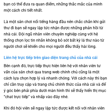
bạn có thể đưa ra quan điểm, những thắc mắc của mình
một cách chi tiết nhất.
Là một sân chơi nổi tiếng hàng đầu nên chắc chắn khi gửi
thư đi bạn sẽ ngay lập tức nhận được những phản hồi từ
nhà cái. Đội ngũ nhân viên chuyên nghiệp cùng với hệ
thống chọn lọc tin nhắn không bỏ sót bất kỳ lá thư nào từ
người chơi sẽ khiến cho mọi người đều thấy hài lòng.
Liên hệ trực tiếp trên giao diện trang chủ của nhà cái
Bên cạnh đó, trực tiếp thực hiện liên hệ với nhân viên tư
vấn của sân chơi qua trang web chính chủ cũng là một
cách lựa chọn hợp lý và nhanh chóng. Với cách này thì bạn
chỉ cần truy cập và trang chủ chính thức của nhà cái và để
ý góc bên phải phía dưới màn hình thì sẽ thấy hiển thị mục
“chat trực tiếp” và nhấp vào đây nhé.
Khi đó hội viên sẽ ngay lập tức được kết nối với nhân viên