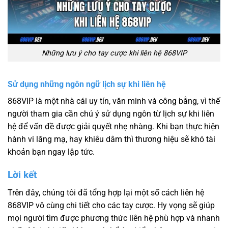
Những lưu ý cho tay cược khi liên hệ 868VIP
Sử dụng những ngôn ngữ lịch sự khi liên hệ
868VIP là một nhà cái uy tín, văn minh và công bằng, vì thế
người tham gia cần chú ý sử dụng ngôn từ lịch sự khi liên
hệ để vấn đề được giải quyết nhẹ nhàng. Khi bạn thực hiện
hành vi lăng mạ, hay khiêu dâm thì thương hiệu sẽ khó tài
khoản bạn ngay lập tức.
Lời kết
Trên đây, chúng tôi đã tổng hợp lại một số cách liên hệ
868VIP vô cùng chi tiết cho các tay cược. Hy vọng sẽ giúp
mọi người tìm được phương thức liên hệ phù hợp và nhanh