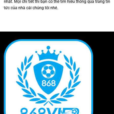
nhất. Mọi chi tiết thì bạn có thể tìm hiểu thông qua trang tin
tức của nhà cái chúng tôi nhé.